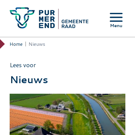
Overslaan en naar de inhoud gaan
Menu
Home
Nieuws
Kruimelpad
Lees voor
Nieuws