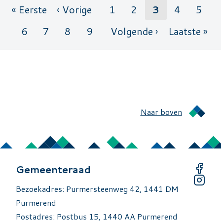
« Eerste
‹ Vorige
1
2
3
4
5
Paginering
Eerste pagina
Vorige pagina
Pagina
Pagina
Pagina
Pagina
Pagi
6
7
8
9
Volgende ›
Laatste »
Pagina
Pagina
Pagina
Pagina
Volgende pagina
Laatste
Naar boven
Gemeenteraad
Bezoekadres: Purmersteenweg 42, 1441 DM
Purmerend
Postadres: Postbus 15, 1440 AA Purmerend