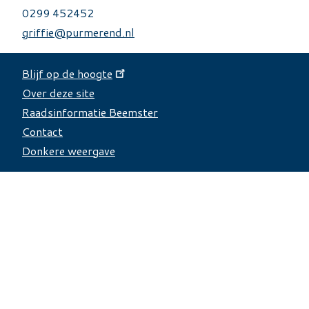
0299 452452
griffie@purmerend.nl
Blijf op de hoogte
Over deze site
Over deze site
Raadsinformatie Beemster
Contact
Website tools
Donkere weergave