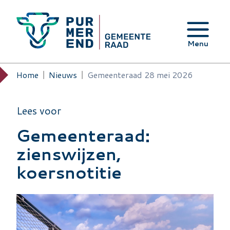
Overslaan en naar de inhoud gaan
Menu
Home
Nieuws
Gemeenteraad 28 mei 2026
Kruimelpad
Lees voor
Gemeenteraad:
zienswijzen,
koersnotitie
Image