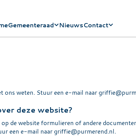
me
Gemeenteraad
Nieuws
Contact
dnavigatie
 het ons weten. Stuur een e-mail naar
griffie@purm
over deze website?
 u op de website formulieren of andere documenten
uur een e-mail naar
griffie@purmerend.nl
.