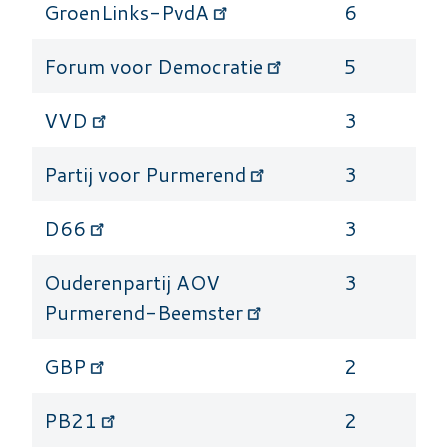
GroenLinks-PvdA
6
Forum voor Democratie
5
VVD
3
Partij voor Purmerend
3
D66
3
Ouderenpartij AOV
3
Purmerend-Beemster
GBP
2
PB21
2