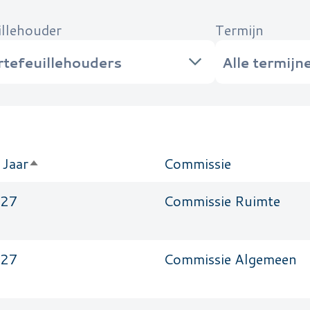
illehouder
Termijn
Jaar
Commissie
Aflopend Sorteren
027
Commissie Ruimte
027
Commissie Algemeen