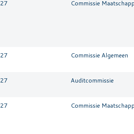
027
Commissie Maatschappe
027
Commissie Algemeen
027
Auditcommissie
027
Commissie Maatschappe