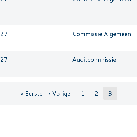
027
Commissie Algemeen
027
Auditcommissie
« Eerste
‹ Vorige
1
2
3
Eerste pagina
Vorige pagina
Pagina
Pagina
Pagina