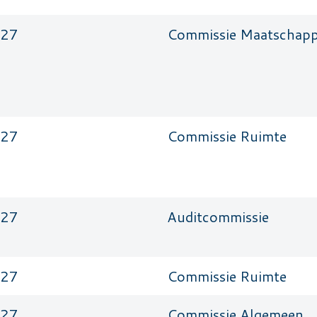
027
Commissie Maatschappe
027
Commissie Ruimte
027
Auditcommissie
027
Commissie Ruimte
027
Commissie Algemeen