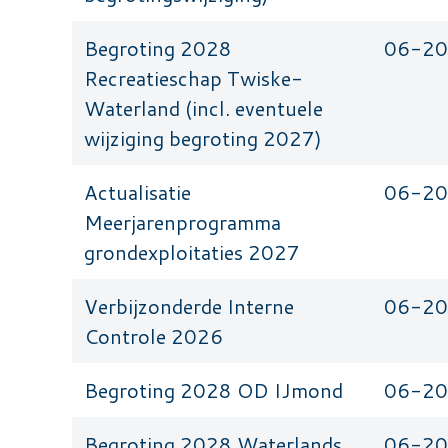
Begroting 2028
06-2
Recreatieschap Twiske-
Waterland (incl. eventuele
wijziging begroting 2027)
Actualisatie
06-2
Meerjarenprogramma
grondexploitaties 2027
Verbijzonderde Interne
06-2
Controle 2026
Begroting 2028 OD IJmond
06-2
Begroting 2028 Waterlands
06-2