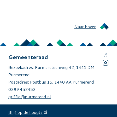
Naar boven
Gemeenteraad
Bezoekadres: Purmersteenweg 42, 1441 DM
Purmerend
Postadres: Postbus 15, 1440 AA Purmerend
0299 452452
griffie@purmerend.nl
Blijf op de hoogte
Over deze site