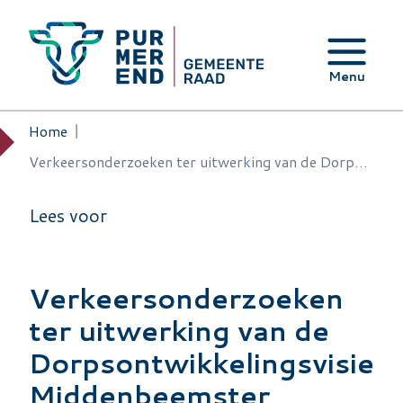
Overslaan en naar de inhoud gaan
Menu
Home
Kruimelpad
Verkeersonderzoeken ter uitwerking van de Dorpsontwikkelingsvisie Middenbeemster
Lees voor
Verkeersonderzoeken
ter uitwerking van de
Dorpsontwikkelingsvisie
Middenbeemster