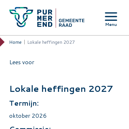
Overslaan en naar de inhoud gaan
Menu
Home
Lokale heffingen 2027
Kruimelpad
Lees voor
Lokale heffingen 2027
Termijn:
oktober 2026
Commissie: