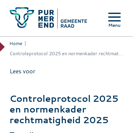
Overslaan en naar de inhoud gaan
Menu
Home
Kruimelpad
Controleprotocol 2025 en normenkader rechtmatigheid 2025
Lees voor
Controleprotocol 2025
en normenkader
rechtmatigheid 2025