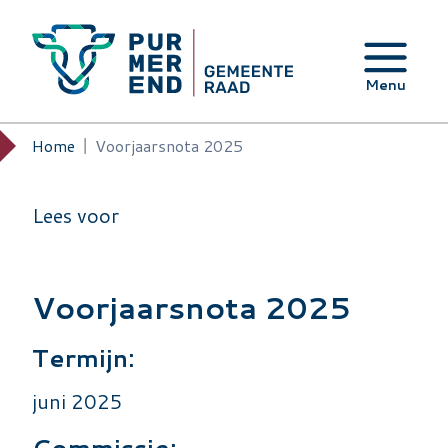
Overslaan en naar de inhoud gaan
Menu
Home
Voorjaarsnota 2025
Kruimelpad
Lees voor
Voorjaarsnota 2025
Termijn:
juni 2025
Commissie: