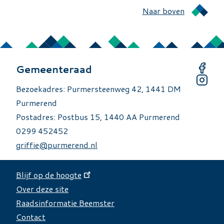
Naar boven
Gemeenteraad
Bezoekadres: Purmersteenweg 42, 1441 DM
Purmerend
Postadres: Postbus 15, 1440 AA Purmerend
0299 452452
griffie@purmerend.nl
Blijf op de hoogte
Over deze site
Over deze site
Raadsinformatie Beemster
Contact
Website tools