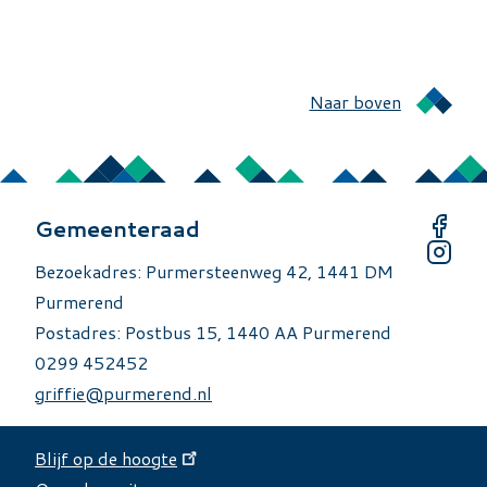
Naar boven
Gemeenteraad
Bezoekadres: Purmersteenweg 42, 1441 DM
Purmerend
Postadres: Postbus 15, 1440 AA Purmerend
0299 452452
griffie@purmerend.nl
Blijf op de hoogte
Over deze site