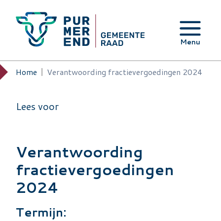
Overslaan en naar de inhoud gaan
Menu
Home
Verantwoording fractievergoedingen 2024
Kruimelpad
Lees voor
Verantwoording
fractievergoedingen
2024
Termijn: