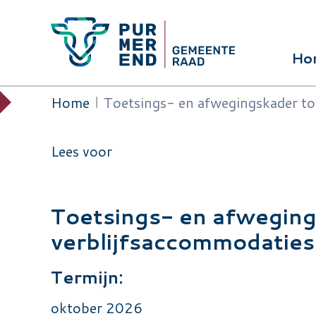
Overslaan en naar de inhoud gaan
Ho
Hoof
Home
Toetsings- en afwegingskader to
Kruimelpad
Lees voor
Toetsings- en afweging
verblijfsaccommodaties
Termijn:
oktober 2026