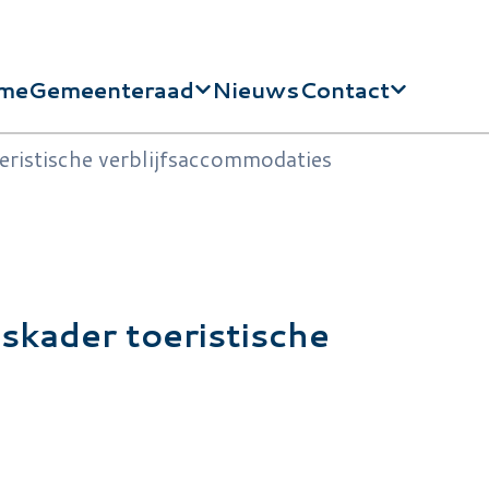
me
Gemeenteraad
Nieuws
Contact
dnavigatie
eristische verblijfsaccommodaties
skader toeristische