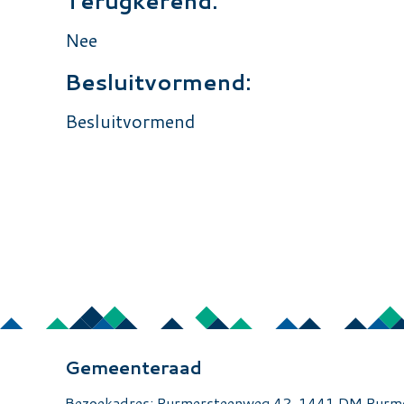
Terugkerend:
Nee
Besluitvormend:
Besluitvormend
Gemeenteraad
Bezoekadres: Purmersteenweg 42, 1441 DM Pur