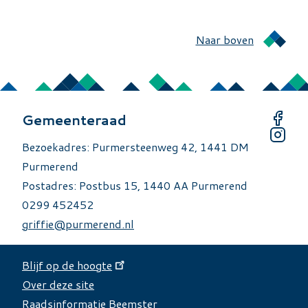
Naar boven
Gemeenteraad
Bezoekadres: Purmersteenweg 42, 1441 DM
Purmerend
Postadres: Postbus 15, 1440 AA Purmerend
0299 452452
griffie@purmerend.nl
Blijf op de hoogte
Over deze site
Over deze site
Raadsinformatie Beemster