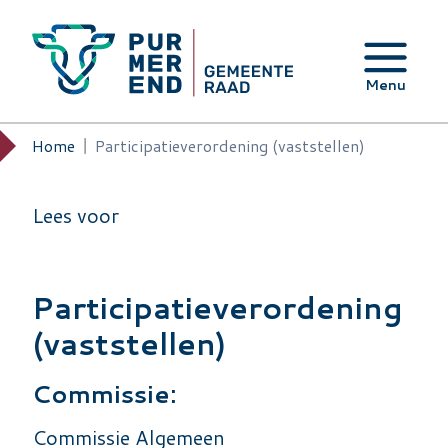
Overslaan en naar de inhoud gaan
Menu
Home
Participatieverordening (vaststellen)
Kruimelpad
Lees voor
Participatieverordening
(vaststellen)
Commissie:
Commissie Algemeen