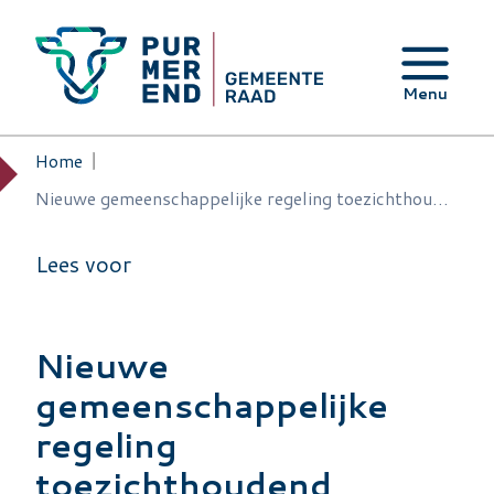
Overslaan en naar de inhoud gaan
Menu
Home
Kruimelpad
Nieuwe gemeenschappelijke regeling toezichthoudend orgaan primair openbaar onderwijs Waterland (OPSPOOR)
Lees voor
Nieuwe
gemeenschappelijke
regeling
toezichthoudend