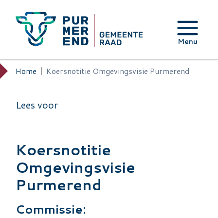
Overslaan en naar de inhoud gaan
Menu
Home
Koersnotitie Omgevingsvisie Purmerend
Kruimelpad
Lees voor
Koersnotitie
Omgevingsvisie
Purmerend
Commissie: