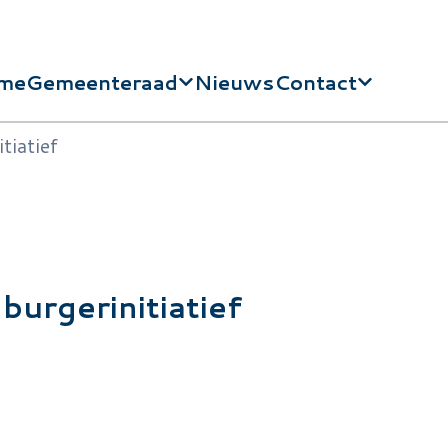
me
Gemeenteraad
Nieuws
Contact
dnavigatie
tiatief
 burgerinitiatief