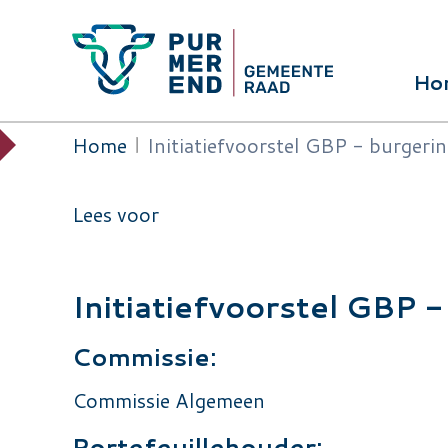
Overslaan en naar de inhoud gaan
Ho
Hoof
Home
Initiatiefvoorstel GBP - burgerini
Kruimelpad
Lees voor
Initiatiefvoorstel GBP -
Commissie:
Commissie Algemeen
Portefeuillehouder: