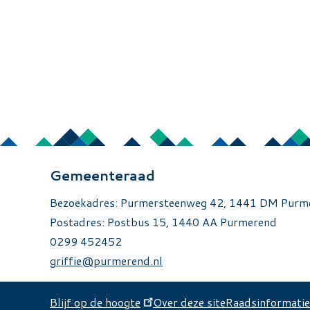
Gemeenteraad
Bezoekadres: Purmersteenweg 42, 1441 DM Pur
Postadres: Postbus 15, 1440 AA Purmerend
0299 452452
griffie@purmerend.nl
Blijf op de hoogte
Over deze site
Raadsinformati