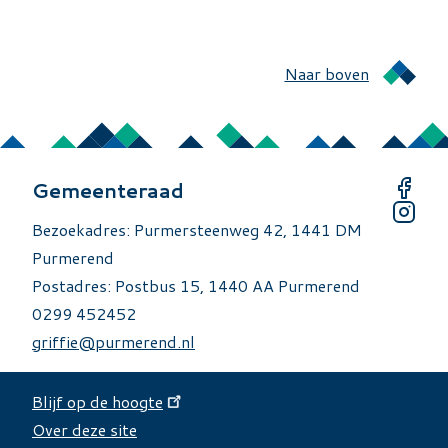
Naar boven
Gemeenteraad
Bezoekadres: Purmersteenweg 42, 1441 DM
Purmerend
Postadres: Postbus 15, 1440 AA Purmerend
0299 452452
griffie@purmerend.nl
Blijf op de hoogte
Over deze site
Over deze site