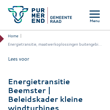
Overslaan en naar de inhoud gaan
Menu
Home
Kruimelpad
Energietransitie, maatwerkoplossingen buitengebied Beemster
Lees voor
Energietransitie
Beemster |
Beleidskader kleine
windturbines