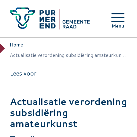
Overslaan en naar de inhoud gaan
Menu
Home
Kruimelpad
Actualisatie verordening subsidiëring amateurkunst (let op: deze verordening zal worden opgenomen in de algemene verordening
Lees voor
Actualisatie verordening
subsidiëring
amateurkunst