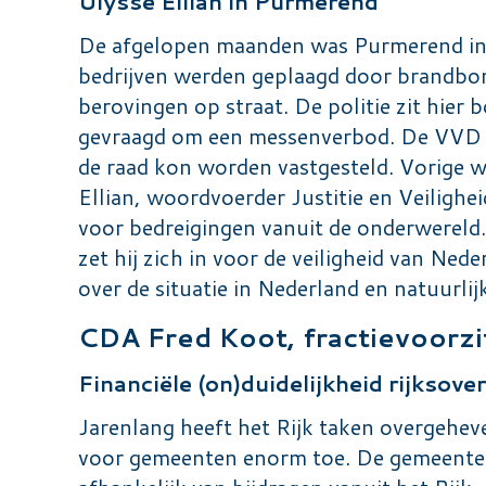
Ulysse Ellian in Purmerend
De afgelopen maanden was Purmerend in d
bedrijven werden geplaagd door brandbo
berovingen op straat. De politie zit hier b
gevraagd om een messenverbod. De VVD was
de raad kon worden vastgesteld. Vorige
Ellian, woordvoerder Justitie en Veilighe
voor bedreigingen vanuit de onderwereld. 
zet hij zich in voor de veiligheid van Ne
over de situatie in Nederland en natuurlij
CDA Fred Koot, fractievoorzi
Financiële (on)duidelijkheid rijksove
Jarenlang heeft het Rijk taken overgehe
voor gemeenten enorm toe. De gemeente i