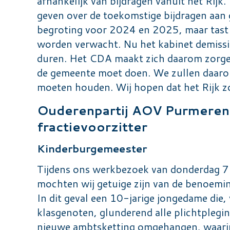
afhankelijk van bijdragen vanuit het Rijk.
geven over de toekomstige bijdragen aan
begroting voor 2024 en 2025, maar tast d
worden verwacht. Nu het kabinet demission
duren. Het CDA maakt zich daarom zorgen
de gemeente moet doen. We zullen daarom 
moeten houden. Wij hopen dat het Rijk zo
Ouderenpartij AOV Purmeren
fractievoorzitter
Kinderburgemeester
Tijdens ons werkbezoek van donderdag 
mochten wij getuige zijn van de benoemi
In dit geval een 10-jarige jongedame die,
klasgenoten, glunderend alle plichtplegin
nieuwe ambtsketting omgehangen, waarin