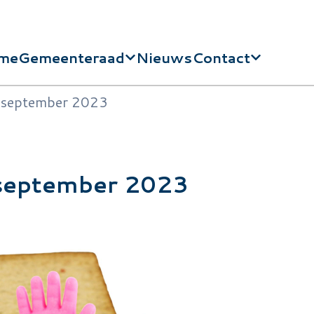
me
Gemeenteraad
Nieuws
Contact
dnavigatie
in september 2023
e september 2023