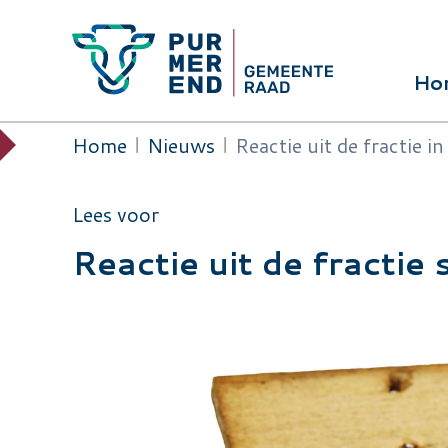
Overslaan en naar de inhoud gaan
Ho
Hoof
Home
Nieuws
Reactie uit de fractie 
Kruimelpad
Lees voor
Reactie uit de fracti
Image