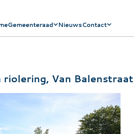
me
Gemeenteraad
Nieuws
Contact
dnavigatie
riolering, Van Balenstraat