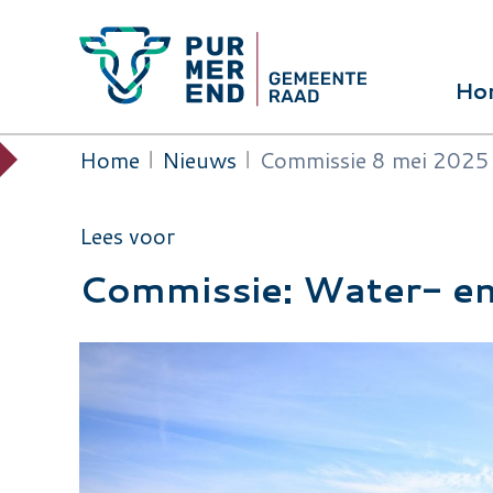
Overslaan en naar de inhoud gaan
Ho
Hoof
Home
Nieuws
Commissie 8 mei 2025
Kruimelpad
Lees voor
Commissie: Water- en 
Image