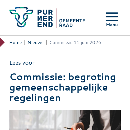
Overslaan en naar de inhoud gaan
Menu
Home
Nieuws
Commissie 11 juni 2026
Kruimelpad
Lees voor
Commissie: begroting
gemeenschappelijke
regelingen
Image