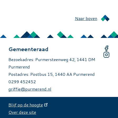
Naar boven
Gemeenteraad
Bezoekadres: Purmersteenweg 42, 1441 DM
Purmerend
Postadres: Postbus 15, 1440 AA Purmerend
0299 452452
griffie@purmerend.nl
Blijf op de hoogte
Over deze site
Over deze site