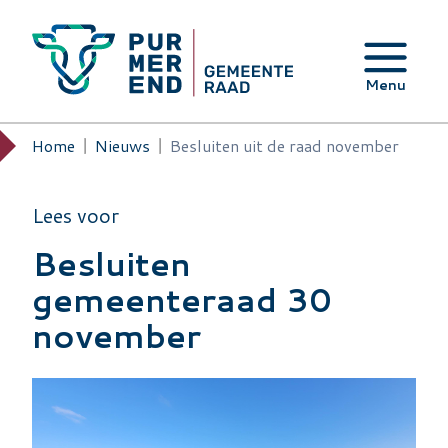
Overslaan en naar de inhoud gaan
Menu
Home
Nieuws
Besluiten uit de raad november
Kruimelpad
Lees voor
Besluiten
gemeenteraad 30
november
Image