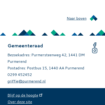
Naar boven
Gemeenteraad
Bezoekadres: Purmersteenweg 42, 1441 DM
Purmerend
Postadres: Postbus 15, 1440 AA Purmerend
0299 452452
griffie@purmerend.nl
Blijf op de hoogte
Over deze site
Over deze site