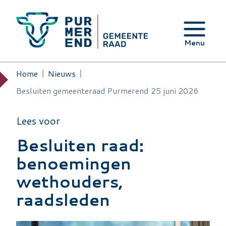
Overslaan en naar de inhoud gaan
Menu
Home
Nieuws
Kruimelpad
Besluiten gemeenteraad Purmerend 25 juni 2026
Lees voor
Besluiten raad:
benoemingen
wethouders,
raadsleden