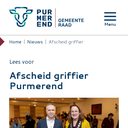
Overslaan en naar de inhoud gaan
Menu
Home
Nieuws
Afscheid griffier
Kruimelpad
Lees voor
Afscheid griffier
Purmerend
Image